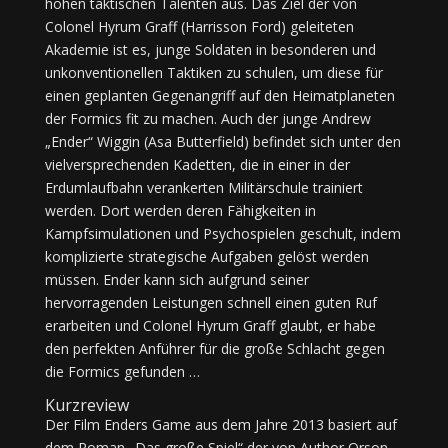
hohen taktischen Talenten aus. Das Ziel der von
Colonel Hyrum Graff (Harrisson Ford) geleiteten
Akademie ist es, junge Soldaten in besonderen und
unkonventionellen Taktiken zu schulen, um diese für
einen geplanten Gegenangriff auf den Heimatplaneten
der Formics fit zu machen. Auch der junge Andrew
„Ender“ Wiggin (Asa Butterfield) befindet sich unter den
vielversprechenden Kadetten, die in einer in der
Erdumlaufbahn verankerten Militärschule trainiert
werden. Dort werden deren Fähigkeiten in
Kampfsimulationen und Psychospielen geschult, indem
komplizierte strategische Aufgaben gelöst werden
müssen. Ender kann sich aufgrund seiner
hervorragenden Leistungen schnell einen guten Ruf
erarbeiten und Colonel Hyrum Graff glaubt, er habe
den perfekten Anführer für die große Schlacht gegen
die Formics gefunden …
Kurzreview
Der Film Enders Game aus dem Jahre 2013 basiert auf
dem Roman „Das große Spiel“ der von Author Orson